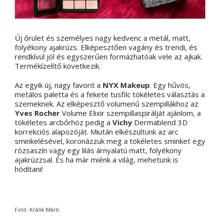
Új őrület és személyes nagy kedvenc a metál, matt,
folyékony ajakrúzs. Elképesztően vagány és trendi, és
rendkívül jól és egyszerűen formázhatóak vele az ajkak.
Termékízelítő következik.
Az egyik új, nagy favorit a
NYX Makeup
. Egy hűvös,
metálos paletta és a fekete tusfilc tökéletes választás a
szemeknek. Az elképesztő volumenű szempillákhoz az
Yves Rocher
Volume Elixir szempillaspirálját ajánlom, a
tökéletes arcbőrhöz pedig a
Vichy
Dermablend 3D
korrekciós alapozóját. Miután elkészültünk az arc
sminkelésével, koronázzuk meg a tökéletes sminket egy
rózsaszín vagy egy lilás árnyalatú matt, folyékony
ajakrúzzsal. És ha már miénk a világ, mehetünk is
hódítani!
Fotó: Králik Márti