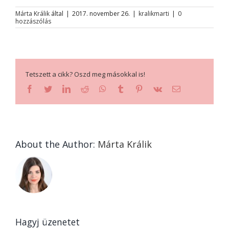
Márta Králik
által
|
2017. november 26.
|
kralikmarti
|
0
hozzászólás
Tetszett a cikk? Oszd meg másokkal is!
facebook
twitter
linkedin
reddit
whatsapp
tumblr
pinterest
vk
Email:
About the Author:
Márta Králik
Hagyj üzenetet