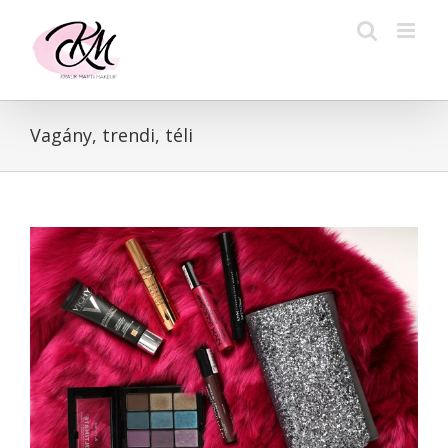
Kihagyás
Vagány, trendi, téli
View
Larger
Image