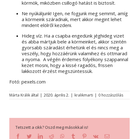
körmök, miközben csillogó hatást is biztosít.
Ne nyúkáljunk! Igen, ne fogjunk meg semmit, amíg
a körmeink száradnak, mert akkor megint lehet
mindent elölről kezdeni.
Hideg víz. Ha a csapba engedünk jéghideg vizet
és abba mártjuk bele a körmeinket, akkor szintén
gyorsabb száradást érhetünk el és nincs meg a
veszély, hogy hozzáérünk valamihez és ottmarad
a nyoma. A végén érdemes folyékony szappannal
kezet mosni, hogy a kissé ragadós, frissen
lakkozott érzést megszüntessük.
Fotó: pexels.com
Márta Králik
által
|
2020. április 2.
|
kralikmarti
|
0 hozzászólás
Tetszett a cikk? Oszd meg másokkal is!
facebook
twitter
linkedin
reddit
whatsapp
tumblr
pinterest
vk
Email: