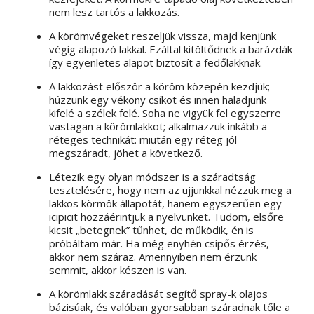
nem lesz tartós a lakkozás.
A körömvégeket reszeljük vissza, majd kenjünk
végig alapozó lakkal. Ezáltal kitöltődnek a barázdák
így egyenletes alapot biztosít a fedőlakknak.
A lakkozást először a köröm közepén kezdjük;
húzzunk egy vékony csíkot és innen haladjunk
kifelé a szélek felé. Soha ne vigyük fel egyszerre
vastagan a körömlakkot; alkalmazzuk inkább a
réteges technikát: miután egy réteg jól
megszáradt, jöhet a következő.
Létezik egy olyan módszer is a száradtság
tesztelésére, hogy nem az ujjunkkal nézzük meg a
lakkos körmök állapotát, hanem egyszerűen egy
icipicit hozzáérintjük a nyelvünket. Tudom, elsőre
kicsit „betegnek” tűnhet, de működik, én is
próbáltam már. Ha még enyhén csípős érzés,
akkor nem száraz. Amennyiben nem érzünk
semmit, akkor készen is van.
A körömlakk száradását segítő spray-k olajos
bázisúak, és valóban gyorsabban száradnak tőle a