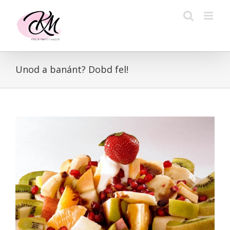
Kihagyás
Unod a banánt? Dobd fel!
View
Larger
Image