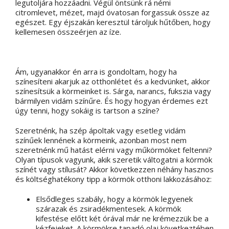
legutoljára hozzáadni. Végül öntsünk rá némi
citromlevet, mézet, majd óvatosan forgassuk össze az
egészet. Egy éjszakán keresztül tároljuk hűtőben, hogy
kellemesen összeérjen az íze.
Ám, ugyanakkor én arra is gondoltam, hogy ha
színesíteni akarjuk az otthonlétet és a kedvünket, akkor
színesítsük a körmeinket is. Sárga, narancs, fukszia vagy
bármilyen vidám színűre. És hogy hogyan érdemes ezt
úgy tenni, hogy sokáig is tartson a színe?
Szeretnénk, ha szép ápoltak vagy esetleg vidám
színűek lennének a körmeink, azonban most nem
szeretnénk mű hatást elérni vagy műkörmöket feltenni?
Olyan típusok vagyunk, akik szeretik váltogatni a körmök
színét vagy stílusát? Akkor következzen néhány hasznos
és költséghatékony tipp a körmök otthoni lakkozásához:
Elsődleges szabály, hogy a körmök legyenek
szárazak és zsiradékmentesek. A körmök
kifestése előtt két órával már ne krémezzük be a
kézfejeket. A körmökre tapadó olaj következtében