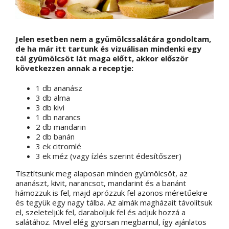
Jelen esetben nem a gyümölcssalátára gondoltam,
de ha már itt tartunk és vizuálisan mindenki egy
tál gyümölcsöt lát maga előtt, akkor először
következzen annak a receptje:
1 db ananász
3 db alma
3 db kivi
1 db narancs
2 db mandarin
2 db banán
3 ek citromlé
3 ek méz (vagy ízlés szerint édesítőszer)
Tisztítsunk meg alaposan minden gyümölcsöt, az
ananászt, kivit, narancsot, mandarint és a banánt
hámozzuk is fel, majd aprózzuk fel azonos méretűekre
és tegyük egy nagy tálba. Az almák magházait távolítsuk
el, szeleteljük fel, daraboljuk fel és adjuk hozzá a
salátához. Mivel elég gyorsan megbarnul, így ajánlatos