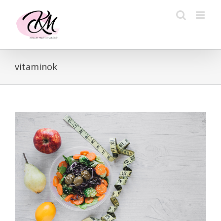
Kihagyás
vitaminok