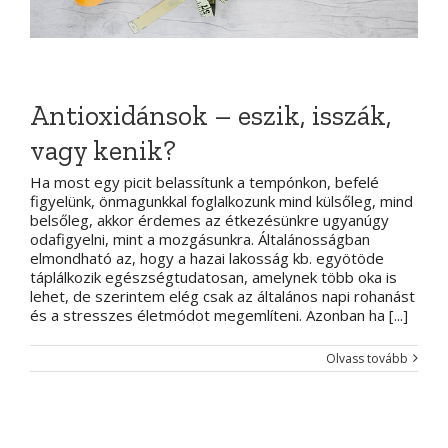
Antioxidánsok – eszik, isszák,
vagy kenik?
Ha most egy picit belassítunk a tempónkon, befelé
figyelünk, önmagunkkal foglalkozunk mind külsőleg, mind
belsőleg, akkor érdemes az étkezésünkre ugyanúgy
odafigyelni, mint a mozgásunkra. Általánosságban
elmondható az, hogy a hazai lakosság kb. egyötöde
táplálkozik egészségtudatosan, amelynek több oka is
lehet, de szerintem elég csak az általános napi rohanást
és a stresszes életmódot megemlíteni. Azonban ha [...]
Olvass tovább