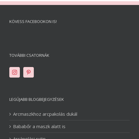
KÖVESS FACEBOOKON IS!
TOVÁBBI CSATORNÁK
LEGÚJABB BLOGBEJEGYZÉSEK
Arcmaszkhoz arcpakolás dukál
Bababőr a maszk alatt is
Arcápolási rutin