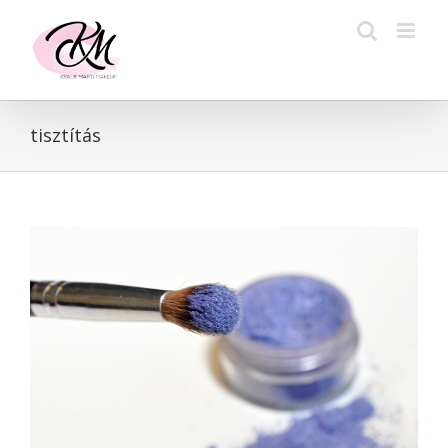
Kihagyás
tisztítás