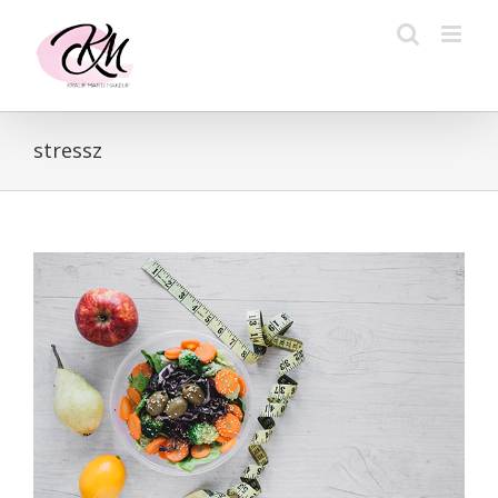
Kihagyás
stressz