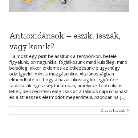
Antioxidánsok – eszik, isszák,
vagy kenik?
Ha most egy picit belassítunk a tempónkon, befelé
figyelünk, önmagunkkal foglalkozunk mind külsőleg, mind
belsőleg, akkor érdemes az étkezésünkre ugyanúgy
odafigyelni, mint a mozgásunkra. Általánosságban
elmondható az, hogy a hazai lakosság kb. egyötöde
táplálkozik egészségtudatosan, amelynek több oka is
lehet, de szerintem elég csak az általános napi rohanást
és a stresszes életmódot megemlíteni. Azonban ha [...]
Olvass tovább