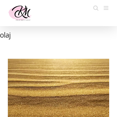
Kihagyás
olaj