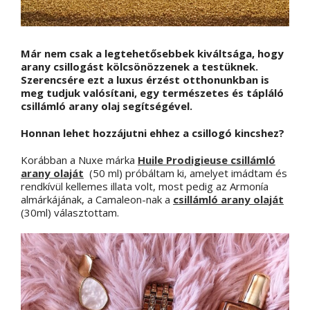
Már nem csak a legtehetősebbek kiváltsága, hogy
arany csillogást kölcsönözzenek a testüknek.
Szerencsére ezt a luxus érzést otthonunkban is
meg tudjuk valósítani, egy természetes és tápláló
csillámló arany olaj segítségével.
Honnan lehet hozzájutni ehhez a csillogó kincshez?
Korábban a Nuxe márka
Huile Prodigieuse csillámló
arany olaját
(50 ml) próbáltam ki, amelyet imádtam és
rendkívül kellemes illata volt, most pedig az Armonía
almárkájának, a Camaleon-nak a
csillámló arany olaját
(30ml) választottam.