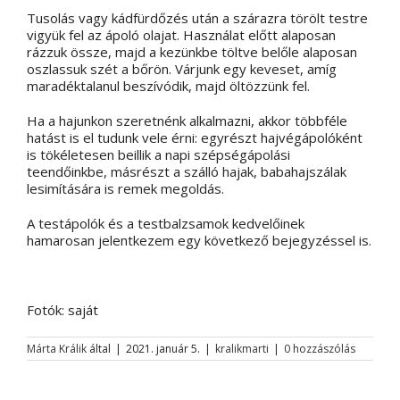
Tusolás vagy kádfürdőzés után a szárazra törölt testre
vigyük fel az ápoló olajat. Használat előtt alaposan
rázzuk össze, majd a kezünkbe töltve belőle alaposan
oszlassuk szét a bőrön. Várjunk egy keveset, amíg
maradéktalanul beszívódik, majd öltözzünk fel.
Ha a hajunkon szeretnénk alkalmazni, akkor többféle
hatást is el tudunk vele érni: egyrészt hajvégápolóként
is tökéletesen beillik a napi szépségápolási
teendőinkbe, másrészt a szálló hajak, babahajszálak
lesimítására is remek megoldás.
A testápolók és a testbalzsamok kedvelőinek
hamarosan jelentkezem egy következő bejegyzéssel is.
Fotók: saját
Márta Králik
által
|
2021. január 5.
|
kralikmarti
|
0 hozzászólás