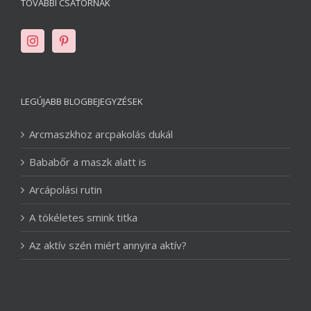
TOVÁBBI CSATORNÁK
LEGÚJABB BLOGBEJEGYZÉSEK
Arcmaszkhoz arcpakolás dukál
Bababőr a maszk alatt is
Arcápolási rutin
A tökéletes smink titka
Az aktív szén miért annyira aktív?