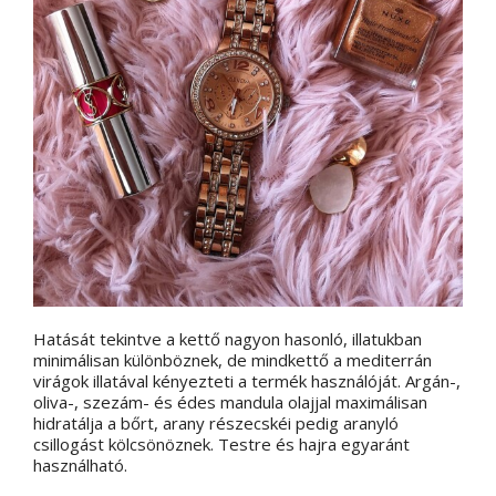
Hatását tekintve a kettő nagyon hasonló, illatukban
minimálisan különböznek, de mindkettő a mediterrán
virágok illatával kényezteti a termék használóját. Argán-,
oliva-, szezám- és édes mandula olajjal maximálisan
hidratálja a bőrt, arany részecskéi pedig aranyló
csillogást kölcsönöznek. Testre és hajra egyaránt
használható.