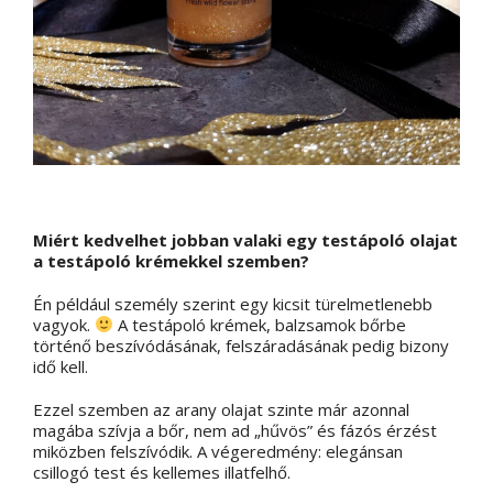
Miért kedvelhet jobban valaki egy testápoló olajat
a testápoló krémekkel szemben?
Én például személy szerint egy kicsit türelmetlenebb
vagyok.
A testápoló krémek, balzsamok bőrbe
történő beszívódásának, felszáradásának pedig bizony
idő kell.
Ezzel szemben az arany olajat szinte már azonnal
magába szívja a bőr, nem ad „hűvös” és fázós érzést
miközben felszívódik. A végeredmény: elegánsan
csillogó test és kellemes illatfelhő.