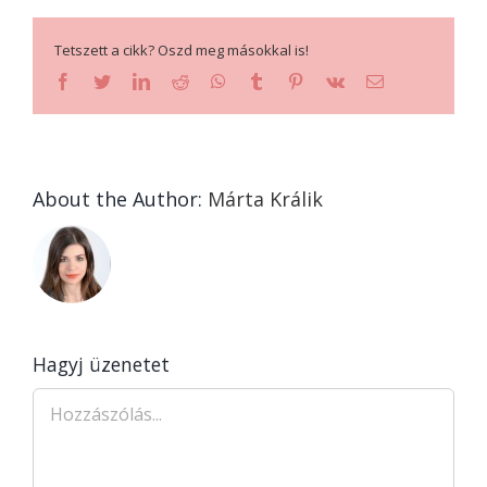
Tetszett a cikk? Oszd meg másokkal is!
facebook
twitter
linkedin
reddit
whatsapp
tumblr
pinterest
vk
Email:
About the Author:
Márta Králik
Hagyj üzenetet
Hozzászólás