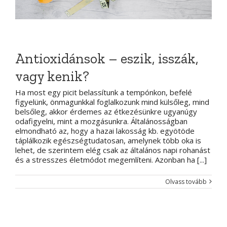
Antioxidánsok – eszik, isszák,
vagy kenik?
Ha most egy picit belassítunk a tempónkon, befelé
figyelünk, önmagunkkal foglalkozunk mind külsőleg, mind
belsőleg, akkor érdemes az étkezésünkre ugyanúgy
odafigyelni, mint a mozgásunkra. Általánosságban
elmondható az, hogy a hazai lakosság kb. egyötöde
táplálkozik egészségtudatosan, amelynek több oka is
lehet, de szerintem elég csak az általános napi rohanást
és a stresszes életmódot megemlíteni. Azonban ha [...]
Olvass tovább