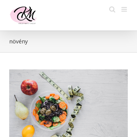
Kihagyás
növény