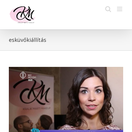
Kihagyás
esküvőkiállítás