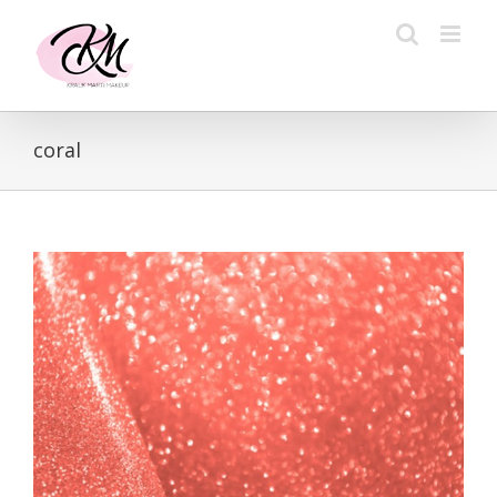
Kihagyás
coral