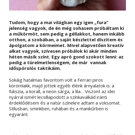
Tudom, hogy a mai világban egy igen „fura”
jelenség vagyok, de én még sohasem próbáltam ki
a műkörmöt, sem pedig a géllakkot, hanem inkább
otthon, a szobában, a saját készlettel díszítem és
ápolgatom a körmeimet. Mivel alapvetően kreatív
alkat vagyok, szívesen próbálok ki akár minden
héten másik színt. Egy apró gond szokott lenni: az
pedig a türelmetlenségem, de már vannak
időspórolós taktikáim.
Sokáig hatalmas favoritom volt a Ferrari piros
körömlakk, majd jöttek egyéb élénk árnyalatok is: a
fukszia, a korall, a neon sárga, a lila… Viszont az idei
nyárral ismét lecsillapodott a színkavalkád iránti
érdeklődésem és a natúr színekre adtam a voksomat.
Stílusban, sminkben, ruhában és a manikűrben is
egyaránt.