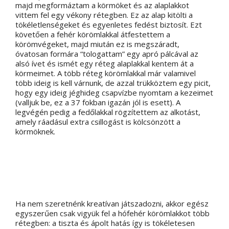
majd megformáztam a körmöket és az alaplakkot
vittem fel egy vékony rétegben. Ez az alap kitölti a
tökéletlenségeket és egyenletes fedést biztosít. Ezt
követően a fehér körömlakkal átfestettem a
körömvégeket, majd miután ez is megszáradt,
óvatosan formára “tologattam” egy apró pálcával az
alsó ívet és ismét egy réteg alaplakkal kentem át a
körmeimet. A több réteg körömlakkal már valamivel
több ideig is kell várnunk, de azzal trükköztem egy picit,
hogy egy ideig jéghideg csapvízbe nyomtam a kezeimet
(valljuk be, ez a 37 fokban igazán jól is esett). A
legvégén pedig a fedőlakkal rögzítettem az alkotást,
amely ráadásul extra csillogást is kölcsönzött a
körmöknek.
Ha nem szeretnénk kreatívan játszadozni, akkor egész
egyszerűen csak vigyük fel a hófehér körömlakkot több
rétegben: a tiszta és ápolt hatás így is tökéletesen