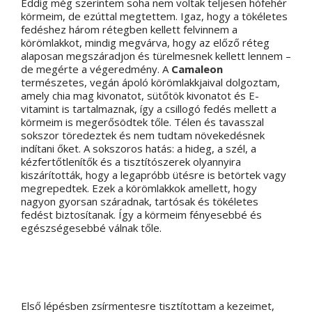
Eddig még szerintem soha nem voltak teljesen hófehér
körmeim, de ezúttal megtettem. Igaz, hogy a tökéletes
fedéshez három rétegben kellett felvinnem a
körömlakkot, mindig megvárva, hogy az előző réteg
alaposan megszáradjon és türelmesnek kellett lennem –
de megérte a végeredmény. A
Camaleon
természetes, vegán ápoló körömlakkjaival dolgoztam,
amely chia mag kivonatot, sütőtök kivonatot és E-
vitamint is tartalmaznak, így a csillogó fedés mellett a
körmeim is megerősödtek tőle. Télen és tavasszal
sokszor töredeztek és nem tudtam növekedésnek
indítani őket. A sokszoros hatás: a hideg, a szél, a
kézfertőtlenítők és a tisztítószerek olyannyira
kiszárították, hogy a legapróbb ütésre is betörtek vagy
megrepedtek. Ezek a körömlakkok amellett, hogy
nagyon gyorsan száradnak, tartósak és tökéletes
fedést biztosítanak. Így a körmeim fényesebbé és
egészségesebbé válnak tőle.
Első lépésben zsírmentesre tisztítottam a kezeimet,