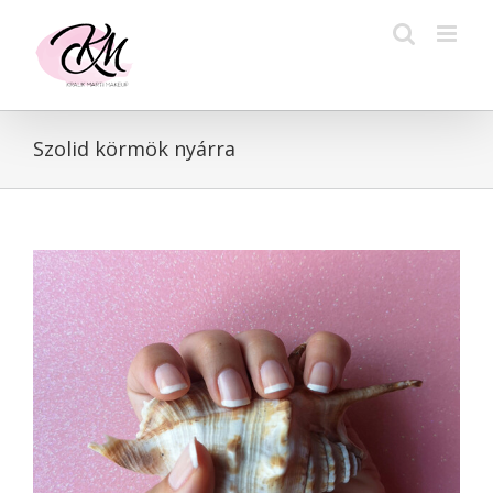
Kihagyás
Szolid körmök nyárra
View
Larger
Image