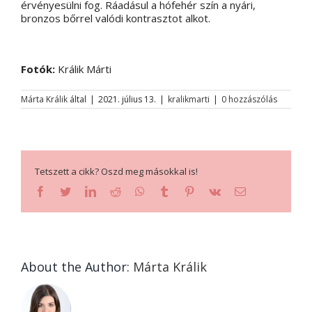
érvényesülni fog. Ráadásul a hófehér szín a nyári,
bronzos bőrrel valódi kontrasztot alkot.
Fotók:
Králik Márti
Márta Králik
által
|
2021. július 13.
|
kralikmarti
|
0 hozzászólás
Tetszett a cikk? Oszd meg másokkal is!
facebook
twitter
linkedin
reddit
whatsapp
tumblr
pinterest
vk
Email:
About the Author:
Márta Králik