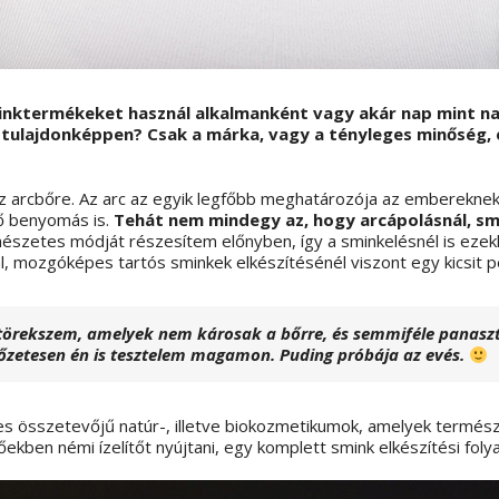
inktermékeket használ alkalmanként vagy akár nap mint n
s tulajdonképpen? Csak a márka, vagy a tényleges minőség, 
az arcbőre. Az arc az egyik legfőbb meghatározója az embereknek
ső benyomás is.
Tehát nem mindegy az, hogy arcápolásnál, sm
szetes módját részesítem előnyben, így a sminkelésnél is ezekke
, mozgóképes tartós sminkek elkészítésénél viszont egy kicsit p
törekszem, amelyek nem károsak a bőrre, és semmiféle panasz
őzetesen én is tesztelem magamon. Puding próbája az evés.
s összetevőjű natúr-, illetve biokozmetikumok, amelyek termész
kben némi ízelítőt nyújtani, egy komplett smink elkészítési folyam