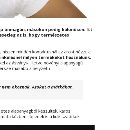
ap önmagán, másokon pedig különösen. Itt
esetleg az is, hogy természetes
, hiszen minden kontaktusnál az arcot nézzük
inkelésnél milyen termékeket használunk.
l az ásványi-, illetve növényi alapanyagú
ersze másabb a helyzet.)
t nem okoznak. Azokat a márkákat,
etes alapanyagból készültek, káros
ata közben. Jöjjenek is a kulisszatitkok: