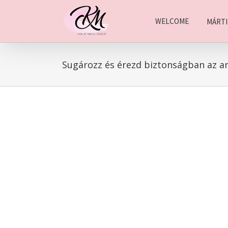
Keresés...
Kihagyás
WELCOME
MÁRT
Sugározz és érezd biztonságban az a
View
Larger
Image