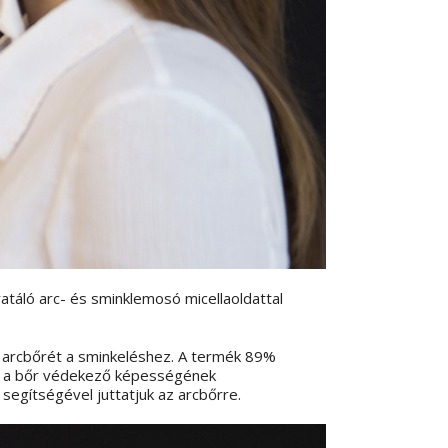
ratáló arc- és sminklemosó micellaoldattal
 arcbőrét a sminkeléshez. A termék 89%
ul a bőr védekező képességének
 segítségével juttatjuk az arcbőrre.