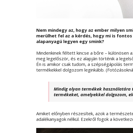
Nem mindegy az, hogy az ember milyen sm
merülhet fel az a kérdés, hogy mi is fonto
alapanyagú legyen egy smink?
Mindenkinek féltett kincse a bőre – különösen 
meg legelőször, és ez alapján történik a legel
Én is amikor csak tudom, a szépségápolás termé
termékekkel dolgozom leginkább. (Fotózásoknál
Mindig olyan termékek használatára 
termékeket, amelyekkel dolgozom, el
Amiket előnyben részesítek, azok a természete
adalékanyagok nélkül. Ezekről fogok a következőe