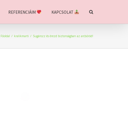
REFERENCIÁIM
KAPCSOLAT
Főoldal
/
kralikmarti
/
Sugározz és érezd biztonságban az arcbőröd!