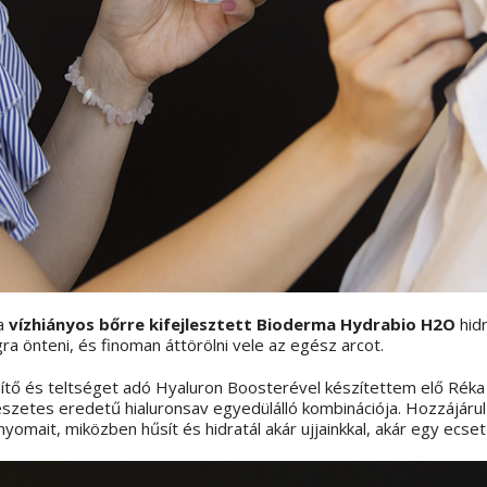
 a
vízhiányos bőrre kifejlesztett
Bioderma Hydrabio H2O
hid
a önteni, és finoman áttörölni vele az egész arcot.
ítő és teltséget adó Hyaluron Boosterével készítettem elő Réka
szetes eredetű hialuronsav egyedülálló kombinációja. Hozzájár
yomait, miközben hűsít és hidratál akár ujjainkkal, akár egy ecset