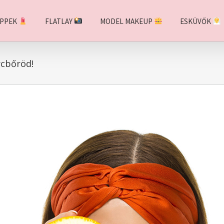
IPPEK
FLATLAY
MODEL MAKEUP
ESKÜVŐK
rcbőröd!