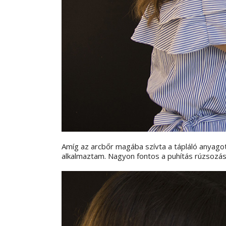
Amíg az arcbőr magába szívta a tápláló anyagot
alkalmaztam. Nagyon fontos a puhítás rúzsozás