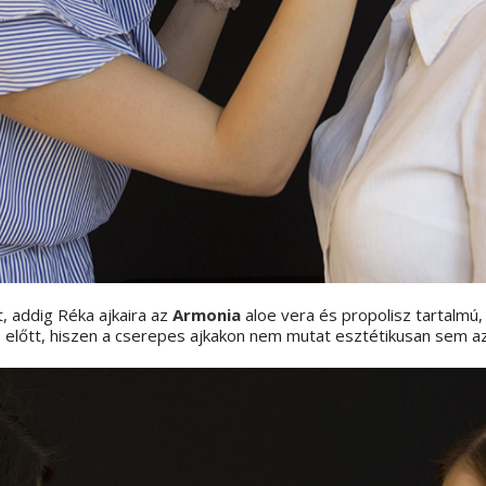
, addig Réka ajkaira az
Armonia
aloe vera és propolisz tartalmú,
 előtt, hiszen a cserepes ajkakon nem mutat esztétikusan sem az