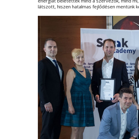
energiát beletettek mind a szervezők, mind mi
látszott, hiszen hatalmas fejlődésen mentünk k