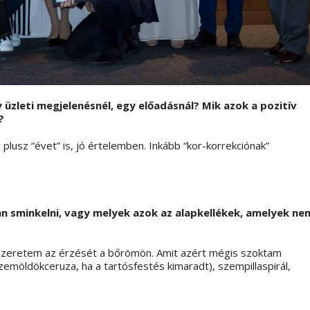
 üzleti megjelenésnél, egy előadásnál? Mik azok a pozitív
?
 plusz “évet” is, jó értelemben. Inkább “kor-korrekciónak”
sminkelni, vagy melyek azok az alapkellékek, amelyek ne
zeretem az érzését a bőrömön. Amit azért mégis szoktam
zemöldökceruza, ha a tartósfestés kimaradt), szempillaspirál,