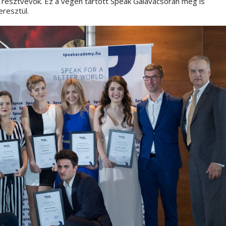
, résztvevők. Ez a végén tartott Speak Gálavacsorán meg is
eresztül.