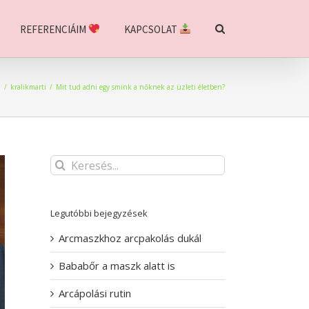
REFERENCIÁIM
KAPCSOLAT
l
/
kralikmarti
/
Mit tud adni egy smink a nőknek az üzleti életben?
Keresés...
Legutóbbi bejegyzések
Arcmaszkhoz arcpakolás dukál
Bababőr a maszk alatt is
Arcápolási rutin