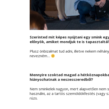
Szerinted mit képes nyújtani egy smink egy
előnyök, amiket mondjuk te is tapasztaltál
Plusz önbizalmat tud adni, illetve nekem néhány
nevezném…
Mennyire szoktad magad a hétköznapokban 
hiányozhatnak a neszesszeredből?
Nem sminkelek nagyon, mert alapvetően nem s
használni, az a tartós szemöldökfestés (vagy s
rúzs.