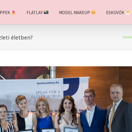
IPPEK
FLATLAY
MODEL MAKEUP
ESKÜVŐK
leti életben?
Főolda