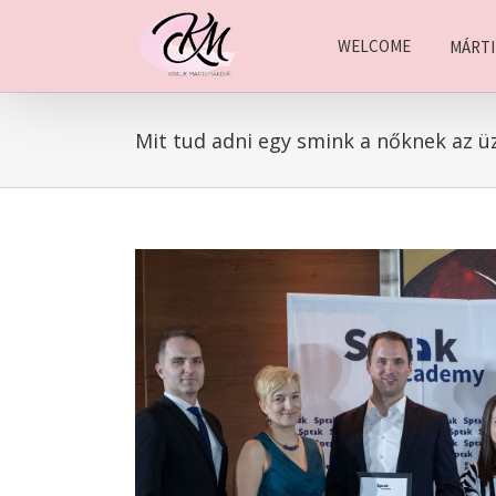
Keresés...
Kihagyás
WELCOME
MÁRT
Mit tud adni egy smink a nőknek az üz
View
Larger
Image