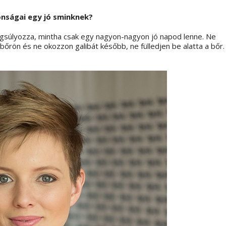
onságai egy jó sminknek?
súlyozza, mintha csak egy nagyon-nagyon jó napod lenne. Ne
 bőrön és ne okozzon galibát később, ne fülledjen be alatta a bőr.