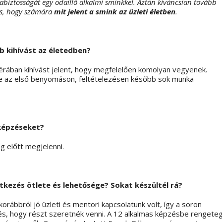
iztosságát egy odaillő alkalmi sminkkel. Aztán kíváncsian tovább
 is, hogy számára
mit jelent a smink az üzleti életben
.
 kihívást az életedben?
zférában kihívást jelent, hogy megfelelően komolyan vegyenek.
de az első benyomáson, feltételezésen később sok munka
képzéseket?
 előtt megjelenni.
entkezés ötlete és lehetősége? Sokat készültél rá?
rábbról jó üzleti és mentori kapcsolatunk volt, így a soron
és, hogy részt szeretnék venni. A 12 alkalmas képzésbe rengete