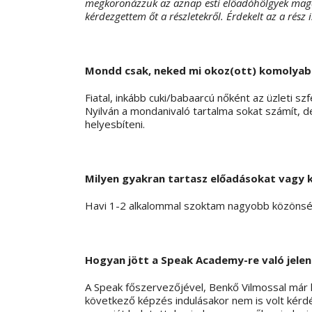
megkoronázzuk az aznap esti előadóhölgyek magab
kérdezgettem őt a részletekről. Érdekelt az a rész
Mondd csak, neked mi okoz(ott) komolyabb
Fiatal, inkább cuki/babaarcú nőként az üzleti s
Nyilván a mondanivaló tartalma sokat számít, 
helyesbíteni.
Milyen gyakran tartasz előadásokat vagy 
Havi 1-2 alkalommal szoktam nagyobb közönség
Hogyan jött a
Speak
Academy
-re való jel
A Speak főszervezőjével, Benkő Vilmossal már ko
következő képzés indulásakor nem is volt kérd