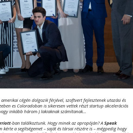
amerikai cégén dolgozik férjével, szoftvert fejlesztenek utazási és
ben es Coloradoban is sikeresen vettek részt startup akcelerációs
(vagy inkább három-) lakiaknak számítanak…
riott
-ban találkoztunk. Hogy minek az apropóján? A
Speak
 kérte a segítségemet – saját és társai részére is – mégpedig hogy