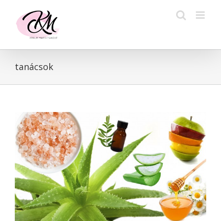
Kihagyás
tanácsok